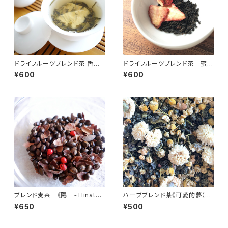
ドライフルーツブレンド茶 香片&
ドライフルーツブレンド茶 蜜香
パイン
紅茶＆いちご
¥600
¥600
ブレンド麦茶 《陽 ~Hinata
ハーブブレンド茶《可愛的夢（ク
~》3包入り
ーアイダームン）〜lovely dre
¥650
¥500
ams〜》台湾茶